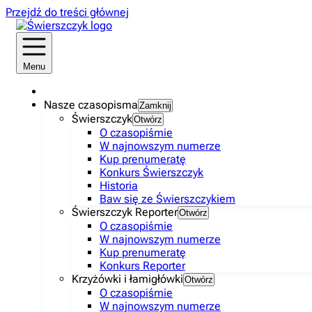
Przejdź do treści głównej
Menu
Nasze czasopisma
Zamknij
Świerszczyk
Otwórz
O czasopiśmie
W najnowszym numerze
Kup prenumeratę
Konkurs Świerszczyk
Historia
Baw się ze Świerszczykiem
Świerszczyk Reporter
Otwórz
O czasopiśmie
W najnowszym numerze
Kup prenumeratę
Konkurs Reporter
Krzyżówki i łamigłówki
Otwórz
O czasopiśmie
W najnowszym numerze