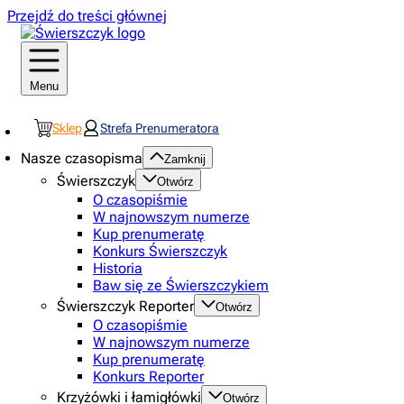
Przejdź do treści głównej
Menu
Sklep
Strefa Prenumeratora
Nasze czasopisma
Zamknij
Świerszczyk
Otwórz
O czasopiśmie
W najnowszym numerze
Kup prenumeratę
Konkurs Świerszczyk
Historia
Baw się ze Świerszczykiem
Świerszczyk Reporter
Otwórz
O czasopiśmie
W najnowszym numerze
Kup prenumeratę
Konkurs Reporter
Krzyżówki i łamigłówki
Otwórz