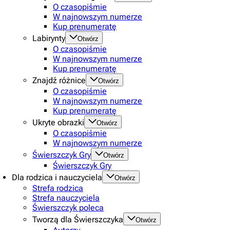
O czasopiśmie
W najnowszym numerze
Kup prenumeratę
Labirynty
Otwórz
O czasopiśmie
W najnowszym numerze
Kup prenumeratę
Znajdź różnice
Otwórz
O czasopiśmie
W najnowszym numerze
Kup prenumeratę
Ukryte obrazki
Otwórz
O czasopiśmie
W najnowszym numerze
Świerszczyk Gry
Otwórz
Świerszczyk Gry
Dla rodzica i nauczyciela
Otwórz
Strefa rodzica
Strefa nauczyciela
Świerszczyk poleca
Tworzą dla Świerszczyka
Otwórz