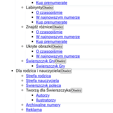
Kup prenumeratę
Labirynty
Otwórz
O czasopiśmie
W najnowszym numerze
Kup prenumeratę
Znajdź różnice
Otwórz
O czasopiśmie
W najnowszym numerze
Kup prenumeratę
Ukryte obrazki
Otwórz
O czasopiśmie
W najnowszym numerze
Świerszczyk Gry
Otwórz
Świerszczyk Gry
Dla rodzica i nauczyciela
Otwórz
Strefa rodzica
Strefa nauczyciela
Świerszczyk poleca
Tworzą dla Świerszczyka
Otwórz
Autorzy
Ilustratorzy
Archiwalne numery
Reklama