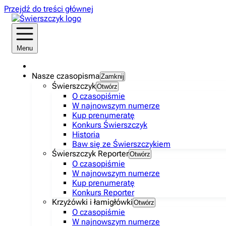
Przejdź do treści głównej
Menu
Nasze czasopisma
Zamknij
Świerszczyk
Otwórz
O czasopiśmie
W najnowszym numerze
Kup prenumeratę
Konkurs Świerszczyk
Historia
Baw się ze Świerszczykiem
Świerszczyk Reporter
Otwórz
O czasopiśmie
W najnowszym numerze
Kup prenumeratę
Konkurs Reporter
Krzyżówki i łamigłówki
Otwórz
O czasopiśmie
W najnowszym numerze