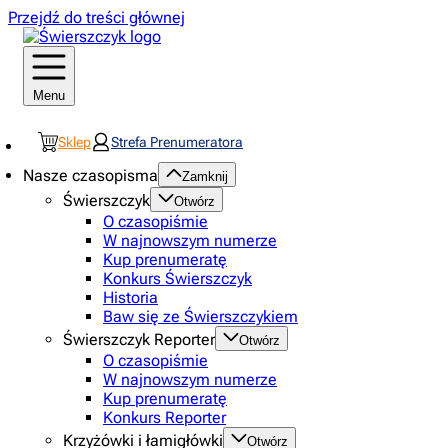
Przejdź do treści głównej
Menu
Sklep
Strefa Prenumeratora
Nasze czasopisma
Zamknij
Świerszczyk
Otwórz
O czasopiśmie
W najnowszym numerze
Kup prenumeratę
Konkurs Świerszczyk
Historia
Baw się ze Świerszczykiem
Świerszczyk Reporter
Otwórz
O czasopiśmie
W najnowszym numerze
Kup prenumeratę
Konkurs Reporter
Krzyżówki i łamigłówki
Otwórz