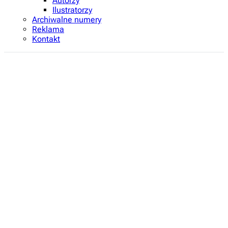
Autorzy
Ilustratorzy
Archiwalne numery
Reklama
Kontakt
Regulamin prenumeraty czasopisma
„Świerszczyk”