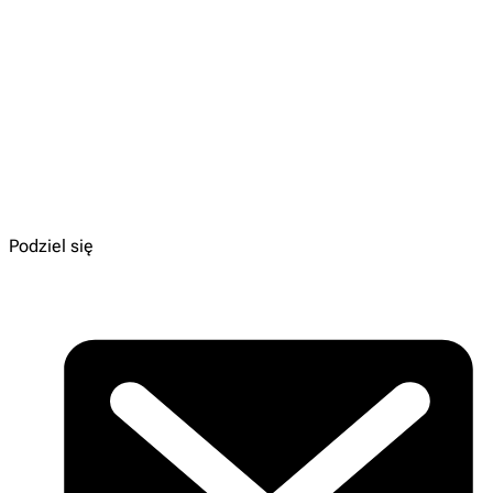
„Chatka w sercu lasu. Gaja z Gajówki. Tom 1”
Autorka:
Anna Włodarkiewicz
Ilustracje:
Kasia Piątek
Dla kogo:
6 - 8 lat
Wydawnictwo:
ŚWIETLIK
Do kupienia:
TU
Podziel się