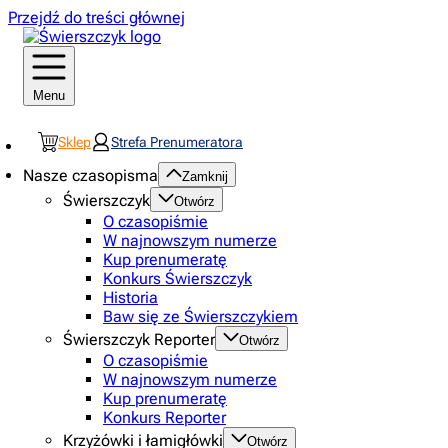
Przejdź do treści głównej
Menu
Sklep
Strefa Prenumeratora
Nasze czasopisma
Zamknij
Świerszczyk
Otwórz
O czasopiśmie
W najnowszym numerze
Kup prenumeratę
Konkurs Świerszczyk
Historia
Baw się ze Świerszczykiem
Świerszczyk Reporter
Otwórz
O czasopiśmie
W najnowszym numerze
Kup prenumeratę
Konkurs Reporter
Krzyżówki i łamigłówki
Otwórz