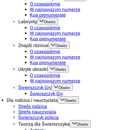
O czasopiśmie
W najnowszym numerze
Kup prenumeratę
Labirynty
Otwórz
O czasopiśmie
W najnowszym numerze
Kup prenumeratę
Znajdź różnice
Otwórz
O czasopiśmie
W najnowszym numerze
Kup prenumeratę
Ukryte obrazki
Otwórz
O czasopiśmie
W najnowszym numerze
Świerszczyk Gry
Otwórz
Świerszczyk Gry
Dla rodzica i nauczyciela
Otwórz
Strefa rodzica
Strefa nauczyciela
Świerszczyk poleca
Tworzą dla Świerszczyka
Otwórz