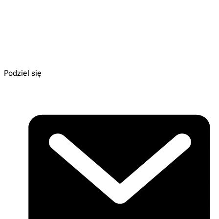
Ilustracje:
Merrilee Liddiard
Dla kogo:
3-6 lat
Wydawnictwo:
FILO
Do kupienia:
TU
Podziel się