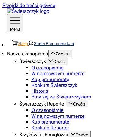
Przejdź do treści głównej
Menu
Sklep
Strefa Prenumeratora
Nasze czasopisma
Zamknij
Świerszczyk
Otwórz
O czasopiśmie
W najnowszym numerze
Kup prenumeratę
Konkurs Świerszczyk
Historia
Baw się ze Świerszczykiem
Świerszczyk Reporter
Otwórz
O czasopiśmie
W najnowszym numerze
Kup prenumeratę
Konkurs Reporter
Krzyżówki i łamigłówki
Otwórz