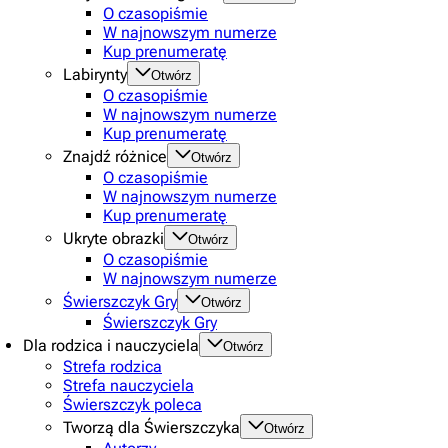
O czasopiśmie
W najnowszym numerze
Kup prenumeratę
Labirynty
Otwórz
O czasopiśmie
W najnowszym numerze
Kup prenumeratę
Znajdź różnice
Otwórz
O czasopiśmie
W najnowszym numerze
Kup prenumeratę
Ukryte obrazki
Otwórz
O czasopiśmie
W najnowszym numerze
Świerszczyk Gry
Otwórz
Świerszczyk Gry
Dla rodzica i nauczyciela
Otwórz
Strefa rodzica
Strefa nauczyciela
Świerszczyk poleca
Tworzą dla Świerszczyka
Otwórz