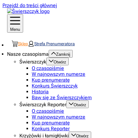
Przejdź do treści głównej
Menu
Sklep
Strefa Prenumeratora
Nasze czasopisma
Zamknij
Świerszczyk
Otwórz
O czasopiśmie
W najnowszym numerze
Kup prenumeratę
Konkurs Świerszczyk
Historia
Baw się ze Świerszczykiem
Świerszczyk Reporter
Otwórz
O czasopiśmie
W najnowszym numerze
Kup prenumeratę
Konkurs Reporter
Krzyżówki i łamigłówki
Otwórz