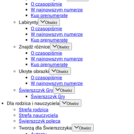
O czasopiśmie
W najnowszym numerze
Kup prenumeratę
Labirynty
Otwórz
O czasopiśmie
W najnowszym numerze
Kup prenumeratę
Znajdź różnice
Otwórz
O czasopiśmie
W najnowszym numerze
Kup prenumeratę
Ukryte obrazki
Otwórz
O czasopiśmie
W najnowszym numerze
Świerszczyk Gry
Otwórz
Świerszczyk Gry
Dla rodzica i nauczyciela
Otwórz
Strefa rodzica
Strefa nauczyciela
Świerszczyk poleca
Tworzą dla Świerszczyka
Otwórz