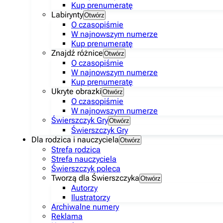
Kup prenumeratę
Labirynty
Otwórz
O czasopiśmie
W najnowszym numerze
Kup prenumeratę
Znajdź różnice
Otwórz
O czasopiśmie
W najnowszym numerze
Kup prenumeratę
Ukryte obrazki
Otwórz
O czasopiśmie
W najnowszym numerze
Świerszczyk Gry
Otwórz
Świerszczyk Gry
Dla rodzica i nauczyciela
Otwórz
Strefa rodzica
Strefa nauczyciela
Świerszczyk poleca
Tworzą dla Świerszczyka
Otwórz
Autorzy
Ilustratorzy
Archiwalne numery
Reklama