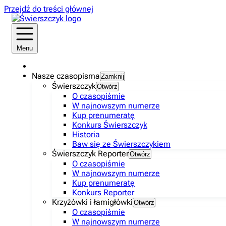
Przejdź do treści głównej
Menu
Nasze czasopisma
Zamknij
Świerszczyk
Otwórz
O czasopiśmie
W najnowszym numerze
Kup prenumeratę
Konkurs Świerszczyk
Historia
Baw się ze Świerszczykiem
Świerszczyk Reporter
Otwórz
O czasopiśmie
W najnowszym numerze
Kup prenumeratę
Konkurs Reporter
Krzyżówki i łamigłówki
Otwórz
O czasopiśmie
W najnowszym numerze