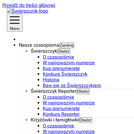
Przejdź do treści głównej
Menu
Nasze czasopisma
Zamknij
Świerszczyk
Otwórz
O czasopiśmie
W najnowszym numerze
Kup prenumeratę
Konkurs Świerszczyk
Historia
Baw się ze Świerszczykiem
Świerszczyk Reporter
Otwórz
O czasopiśmie
W najnowszym numerze
Kup prenumeratę
Konkurs Reporter
Krzyżówki i łamigłówki
Otwórz
O czasopiśmie
W najnowszym numerze