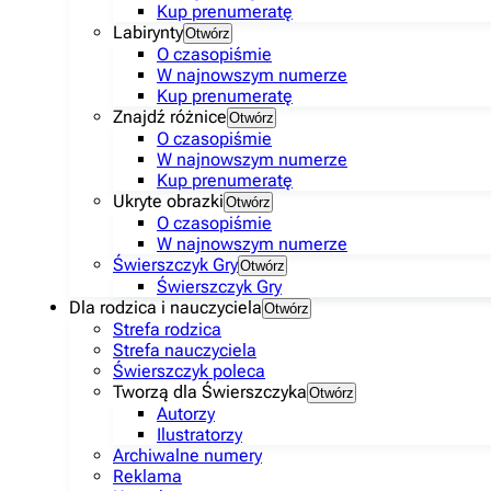
Kup prenumeratę
Labirynty
Otwórz
O czasopiśmie
W najnowszym numerze
Kup prenumeratę
Znajdź różnice
Otwórz
O czasopiśmie
W najnowszym numerze
Kup prenumeratę
Ukryte obrazki
Otwórz
O czasopiśmie
W najnowszym numerze
Świerszczyk Gry
Otwórz
Świerszczyk Gry
Dla rodzica i nauczyciela
Otwórz
Strefa rodzica
Strefa nauczyciela
Świerszczyk poleca
Tworzą dla Świerszczyka
Otwórz
Autorzy
Ilustratorzy
Archiwalne numery
Reklama