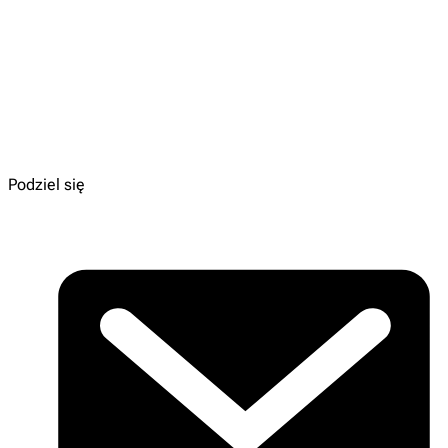
Autor:
Grzegorz Kasdepke
Ilustracje:
Joanna Rusinek
Dla kogo:
8+
Wydawnictwo:
LITERATURA
Do kupienia:
TU
Podziel się