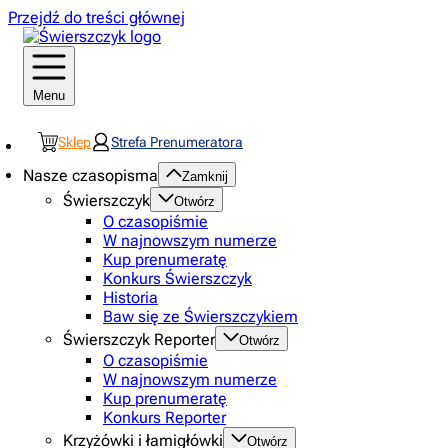
Przejdź do treści głównej
Menu
Sklep
Strefa Prenumeratora
Nasze czasopisma
Zamknij
Świerszczyk
Otwórz
O czasopiśmie
W najnowszym numerze
Kup prenumeratę
Konkurs Świerszczyk
Historia
Baw się ze Świerszczykiem
Świerszczyk Reporter
Otwórz
O czasopiśmie
W najnowszym numerze
Kup prenumeratę
Konkurs Reporter
Krzyżówki i łamigłówki
Otwórz