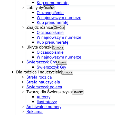
Kup prenumeratę
Labirynty
Otwórz
O czasopiśmie
W najnowszym numerze
Kup prenumeratę
Znajdź różnice
Otwórz
O czasopiśmie
W najnowszym numerze
Kup prenumeratę
Ukryte obrazki
Otwórz
O czasopiśmie
W najnowszym numerze
Świerszczyk Gry
Otwórz
Świerszczyk Gry
Dla rodzica i nauczyciela
Otwórz
Strefa rodzica
Strefa nauczyciela
Świerszczyk poleca
Tworzą dla Świerszczyka
Otwórz
Autorzy
Ilustratorzy
Archiwalne numery
Reklama