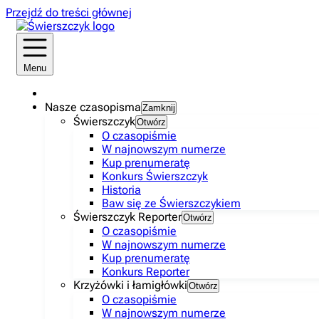
Przejdź do treści głównej
Menu
Nasze czasopisma
Zamknij
Świerszczyk
Otwórz
O czasopiśmie
W najnowszym numerze
Kup prenumeratę
Konkurs Świerszczyk
Historia
Baw się ze Świerszczykiem
Świerszczyk Reporter
Otwórz
O czasopiśmie
W najnowszym numerze
Kup prenumeratę
Konkurs Reporter
Krzyżówki i łamigłówki
Otwórz
O czasopiśmie
W najnowszym numerze