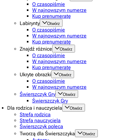
O czasopiśmie
W najnowszym numerze
Kup prenumeratę
Labirynty
Otwórz
O czasopiśmie
W najnowszym numerze
Kup prenumeratę
Znajdź różnice
Otwórz
O czasopiśmie
W najnowszym numerze
Kup prenumeratę
Ukryte obrazki
Otwórz
O czasopiśmie
W najnowszym numerze
Świerszczyk Gry
Otwórz
Świerszczyk Gry
Dla rodzica i nauczyciela
Otwórz
Strefa rodzica
Strefa nauczyciela
Świerszczyk poleca
Tworzą dla Świerszczyka
Otwórz