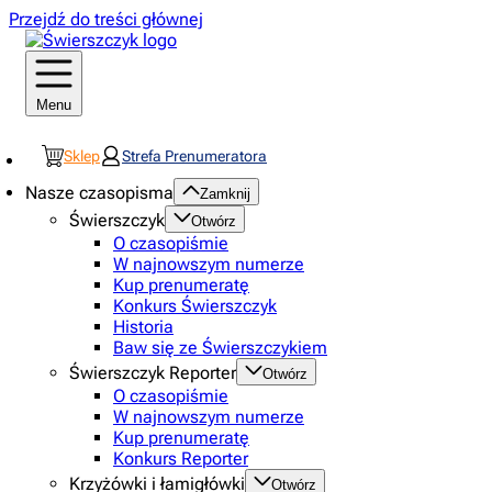
Przejdź do treści głównej
Menu
Sklep
Strefa Prenumeratora
Nasze czasopisma
Zamknij
Świerszczyk
Otwórz
O czasopiśmie
W najnowszym numerze
Kup prenumeratę
Konkurs Świerszczyk
Historia
Baw się ze Świerszczykiem
Świerszczyk Reporter
Otwórz
O czasopiśmie
W najnowszym numerze
Kup prenumeratę
Konkurs Reporter
Krzyżówki i łamigłówki
Otwórz