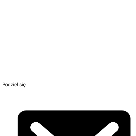
Książka pod patronatem magazynu Świerszczyk!
„Republika Ptaków”
Autorka:
Jessica Miller
Dla kogo:
9-12 lat
Wydawnictwo:
Świetlik
Do kupienia:
TU
Podziel się