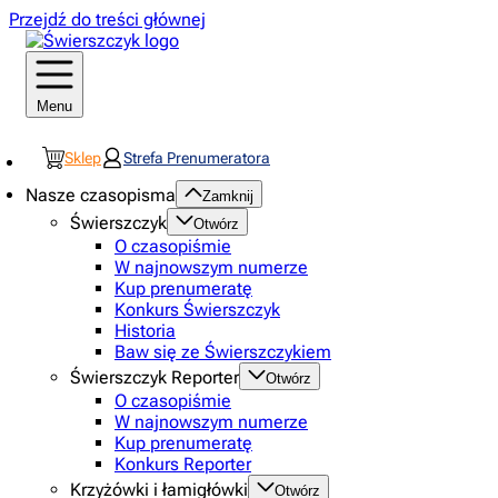
Przejdź do treści głównej
Menu
Sklep
Strefa Prenumeratora
Nasze czasopisma
Zamknij
Świerszczyk
Otwórz
O czasopiśmie
W najnowszym numerze
Kup prenumeratę
Konkurs Świerszczyk
Historia
Baw się ze Świerszczykiem
Świerszczyk Reporter
Otwórz
O czasopiśmie
W najnowszym numerze
Kup prenumeratę
Konkurs Reporter
Krzyżówki i łamigłówki
Otwórz