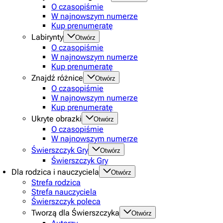
O czasopiśmie
W najnowszym numerze
Kup prenumeratę
Labirynty
Otwórz
O czasopiśmie
W najnowszym numerze
Kup prenumeratę
Znajdź różnice
Otwórz
O czasopiśmie
W najnowszym numerze
Kup prenumeratę
Ukryte obrazki
Otwórz
O czasopiśmie
W najnowszym numerze
Świerszczyk Gry
Otwórz
Świerszczyk Gry
Dla rodzica i nauczyciela
Otwórz
Strefa rodzica
Strefa nauczyciela
Świerszczyk poleca
Tworzą dla Świerszczyka
Otwórz