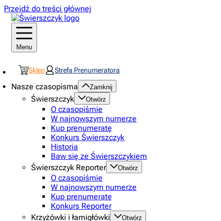
Przejdź do treści głównej
Menu
Sklep
Strefa Prenumeratora
Nasze czasopisma
Zamknij
Świerszczyk
Otwórz
O czasopiśmie
W najnowszym numerze
Kup prenumeratę
Konkurs Świerszczyk
Historia
Baw się ze Świerszczykiem
Świerszczyk Reporter
Otwórz
O czasopiśmie
W najnowszym numerze
Kup prenumeratę
Konkurs Reporter
Krzyżówki i łamigłówki
Otwórz