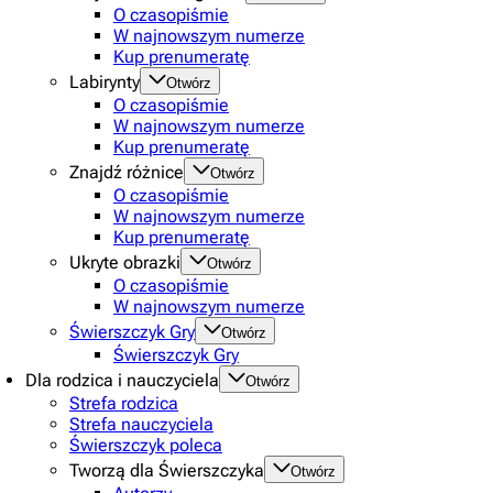
O czasopiśmie
W najnowszym numerze
Kup prenumeratę
Labirynty
Otwórz
O czasopiśmie
W najnowszym numerze
Kup prenumeratę
Znajdź różnice
Otwórz
O czasopiśmie
W najnowszym numerze
Kup prenumeratę
Ukryte obrazki
Otwórz
O czasopiśmie
W najnowszym numerze
Świerszczyk Gry
Otwórz
Świerszczyk Gry
Dla rodzica i nauczyciela
Otwórz
Strefa rodzica
Strefa nauczyciela
Świerszczyk poleca
Tworzą dla Świerszczyka
Otwórz