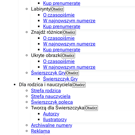
Kup prenumeratę
Labirynty
Otwórz
O czasopiśmie
W najnowszym numerze
Kup prenumeratę
Znajdź różnice
Otwórz
O czasopiśmie
W najnowszym numerze
Kup prenumeratę
Ukryte obrazki
Otwórz
O czasopiśmie
W najnowszym numerze
Świerszczyk Gry
Otwórz
Świerszczyk Gry
Dla rodzica i nauczyciela
Otwórz
Strefa rodzica
Strefa nauczyciela
Świerszczyk poleca
Tworzą dla Świerszczyka
Otwórz
Autorzy
Ilustratorzy
Archiwalne numery
Reklama