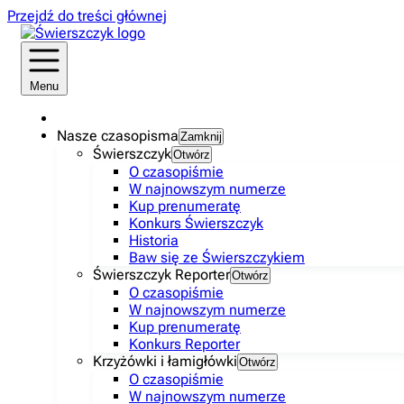
Przejdź do treści głównej
Menu
Nasze czasopisma
Zamknij
Świerszczyk
Otwórz
O czasopiśmie
W najnowszym numerze
Kup prenumeratę
Konkurs Świerszczyk
Historia
Baw się ze Świerszczykiem
Świerszczyk Reporter
Otwórz
O czasopiśmie
W najnowszym numerze
Kup prenumeratę
Konkurs Reporter
Krzyżówki i łamigłówki
Otwórz
O czasopiśmie
W najnowszym numerze