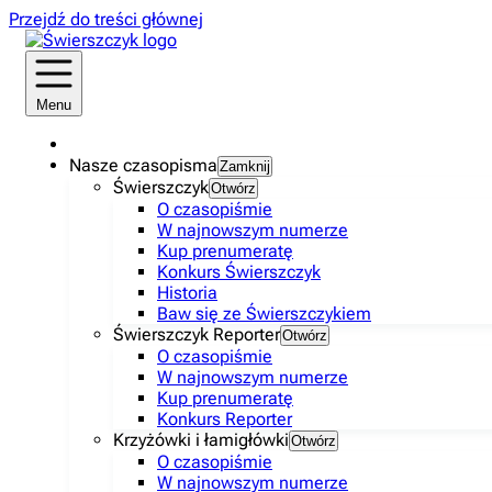
Przejdź do treści głównej
Menu
Nasze czasopisma
Zamknij
Świerszczyk
Otwórz
O czasopiśmie
W najnowszym numerze
Kup prenumeratę
Konkurs Świerszczyk
Historia
Baw się ze Świerszczykiem
Świerszczyk Reporter
Otwórz
O czasopiśmie
W najnowszym numerze
Kup prenumeratę
Konkurs Reporter
Krzyżówki i łamigłówki
Otwórz
O czasopiśmie
W najnowszym numerze