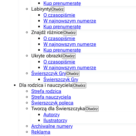
Kup prenumeratę
Labirynty
Otwórz
O czasopiśmie
W najnowszym numerze
Kup prenumeratę
Znajdź różnice
Otwórz
O czasopiśmie
W najnowszym numerze
Kup prenumeratę
Ukryte obrazki
Otwórz
O czasopiśmie
W najnowszym numerze
Świerszczyk Gry
Otwórz
Świerszczyk Gry
Dla rodzica i nauczyciela
Otwórz
Strefa rodzica
Strefa nauczyciela
Świerszczyk poleca
Tworzą dla Świerszczyka
Otwórz
Autorzy
Ilustratorzy
Archiwalne numery
Reklama